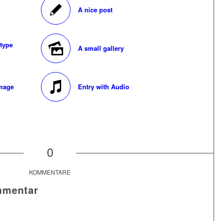
A nice post
 type
A small gallery
image
Entry with Audio
0
KOMMENTARE
mmentar