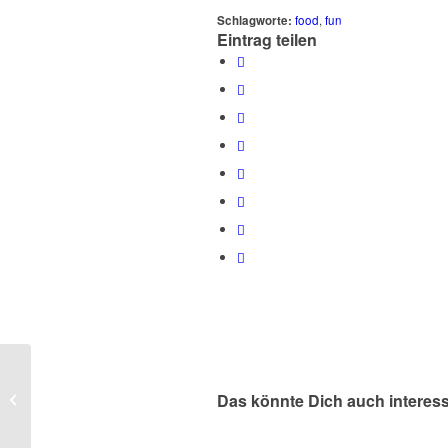
Schlagworte:
food
,
fun
Eintrag teilen
A small gallery
Das könnte Dich auch interes