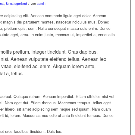
/
nal
,
Uncategorized
von
admin
er adipiscing elit. Aenean commodo ligula eget dolor. Aenean
 magnis dis parturient montes, nascetur ridiculus mus. Donec
 eu, pretium quis, sem. Nulla consequat massa quis enim. Donec
ulputate eget, arcu. In enim justo, rhoncus ut, imperdiet a, venenatis
ollis pretium. Integer tincidunt. Cras dapibus.
si. Aenean vulputate eleifend tellus. Aenean leo
t vitae, eleifend ac, enim. Aliquam lorem ante,
at a, tellus.
laoreet. Quisque rutrum. Aenean imperdiet. Etiam ultricies nisi vel
nisi. Nam eget dui. Etiam rhoncus. Maecenas tempus, tellus eget
 libero, sit amet adipiscing sem neque sed ipsum. Nam quam
rerit id, lorem. Maecenas nec odio et ante tincidunt tempus. Donec
s.
et eros faucibus tincidunt. Duis leo.