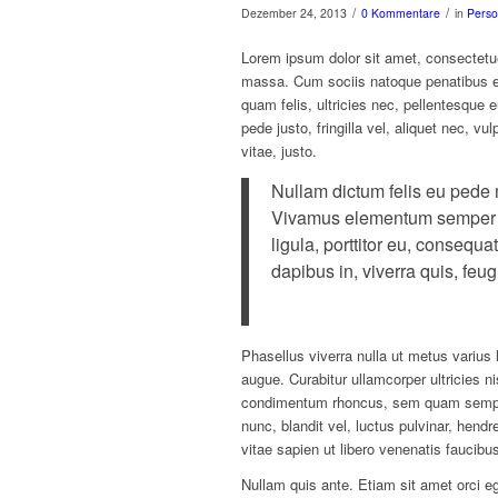
/
/
Dezember 24, 2013
0 Kommentare
in
Perso
Lorem ipsum dolor sit amet, consectetu
massa. Cum sociis natoque penatibus et
quam felis, ultricies nec, pellentesque
pede justo, fringilla vel, aliquet nec, v
vitae, justo.
Nullam dictum felis eu pede m
Vivamus elementum semper ni
ligula, porttitor eu, consequa
dapibus in, viverra quis, feugi
Phasellus viverra nulla ut metus varius 
augue. Curabitur ullamcorper ultricies 
condimentum rhoncus, sem quam semper
nunc, blandit vel, luctus pulvinar, hend
vitae sapien ut libero venenatis faucibu
Nullam quis ante. Etiam sit amet orci eg